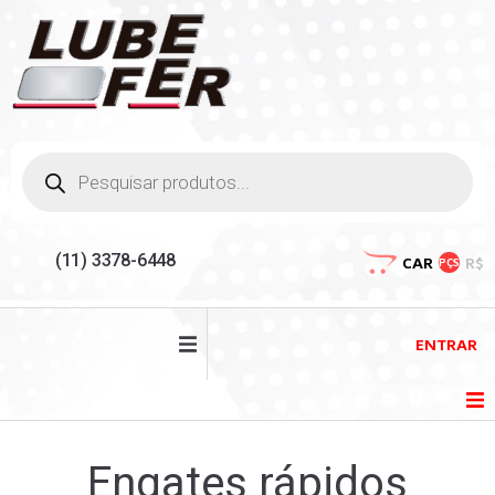
(11) 3378-6448
CAR
R$
PÇS
ENTRAR
HOME
Engates rápidos