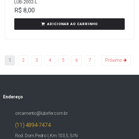
LUB-2002-L
R$
8,00
ADICIONAR AO CARRINHO
1
2
3
4
5
6
7
Próximo
Endereço
orcamento@lubefer.com.br
(11) 4894-7474
Rod. Dom Pedro I, Km 103,5, S/N