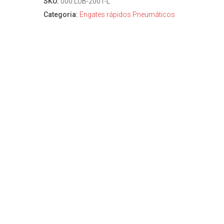
SKU:
000.LUB-2001-L
Categoria:
Engates rápidos Pneumáticos