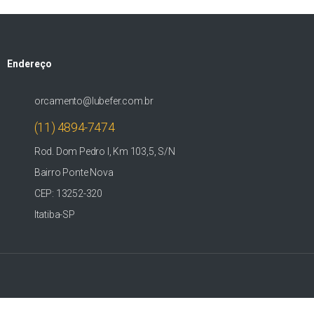
Endereço
orcamento@lubefer.com.br
(11) 4894-7474
Rod. Dom Pedro I, Km 103,5, S/N
Bairro Ponte Nova
CEP: 13252-320
Itatiba-SP