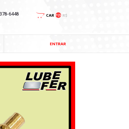
3378-6448
CAR
R$
PÇS
ENTRAR