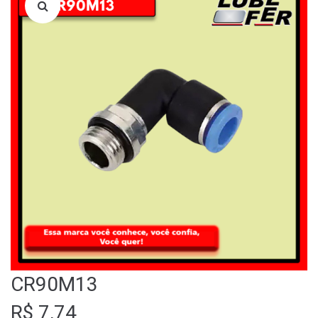
LOJA
QUEM SOMOS
FALE CONOSCO
CR90M13
R$
7,74