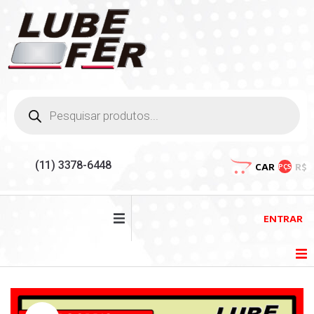
(11) 3378-6448
CAR
R$
PÇS
ENTRAR
HOME