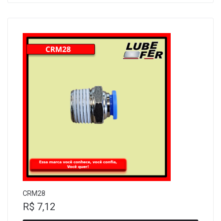
CRM28
R$
7,12