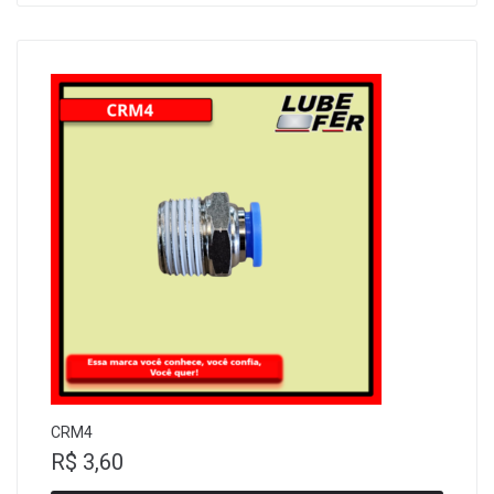
CRM4
R$
3,60