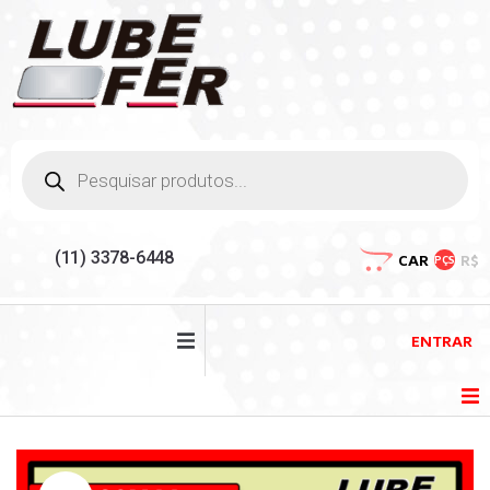
(11) 3378-6448
CAR
R$
PÇS
ENTRAR
HOME