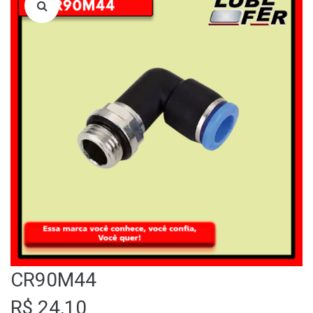
LOJA
QUEM SOMOS
FALE CONOSCO
CR90M44
R$
24,10