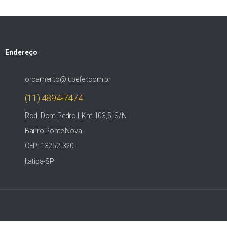
Endereço
orcamento@lubefer.com.br
(11) 4894-7474
Rod. Dom Pedro I, Km 103,5, S/N
Bairro Ponte Nova
CEP: 13252-320
Itatiba-SP