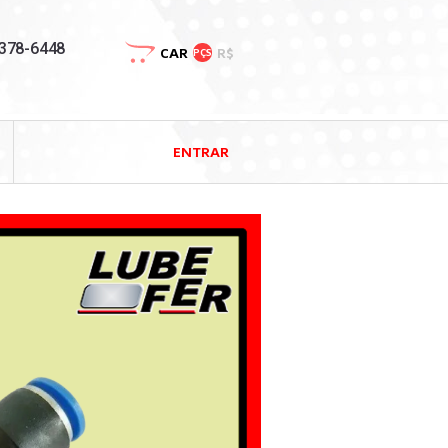
3378-6448
CAR
R$
PÇS
ENTRAR