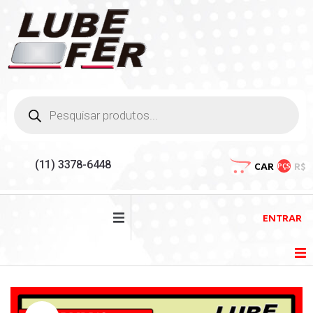
(11) 3378-6448
CAR
R$
PÇS
ENTRAR
HOME