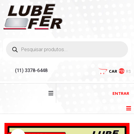
(11) 3378-6448
CAR
R$
PÇS
ENTRAR
HOME