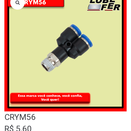
LOJA
QUEM SOMOS
FALE CONOSCO
CRYM56
R$
5,60