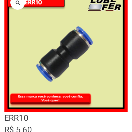
LOJA
QUEM SOMOS
FALE CONOSCO
ERR10
R$
5,60