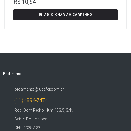
R$
10,64
ADICIONAR AO CARRINHO
Endereço
orcamento@lubefer.com.br
(11) 4894-7474
Rod. Dom Pedro I, Km 103,5, S/N
Bairro Ponte Nova
CEP: 13252-320