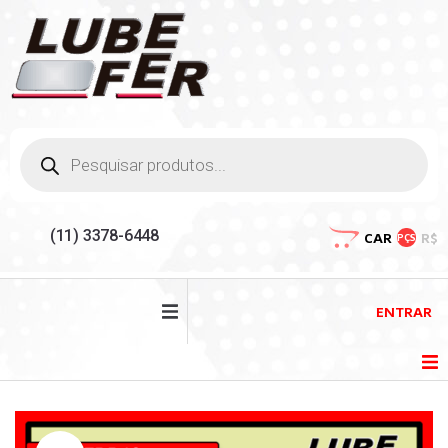
(11) 3378-6448
CAR
R$
PÇS
ENTRAR
HOME