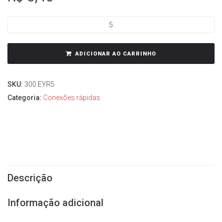
s
ADICIONAR AO CARRINHO
os
SKU:
300.EYR5
cos
Categoria:
Conexões rápidas
Descrição
Informação adicional