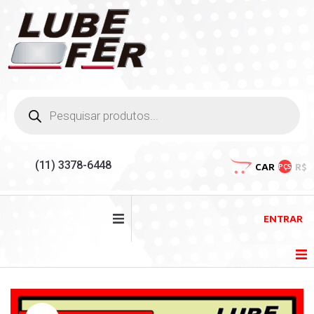
(11) 3378-6448
CAR
R$
PÇS
ENTRAR
HOME
ores e borracharia