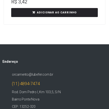
R$
3,42
ADICIONAR AO CARRINHO
Endereço
orcamento@lubefer.com.br
(11) 4894-7474
Rod. Dom Pedro I, Km 103,5, S/N
Bairro Ponte Nova
CEP: 13252-320