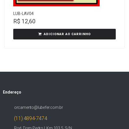
LUB-LAV04
R$
12,60
ADICIONAR AO CARRINHO
Endereço
orcamento@lubefer.com.br
(11) 4894-7474
Rod. Dom Pedro I, Km 103,5, S/N