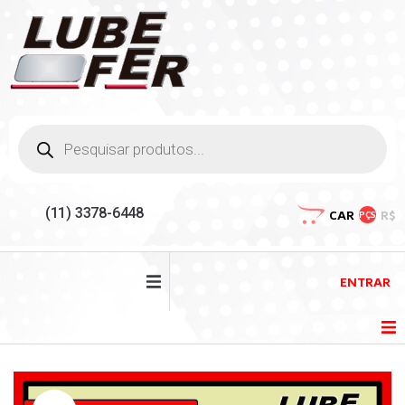
(11) 3378-6448
CAR
R$
PÇS
ENTRAR
HOME