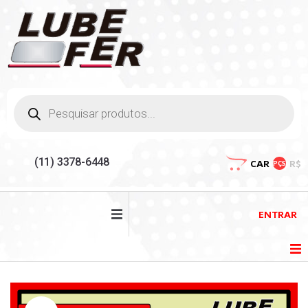
(11) 3378-6448
CAR
R$
PÇS
ENTRAR
HOME