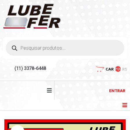
(11) 3378-6448
CAR
R$
PÇS
ENTRAR
HOME