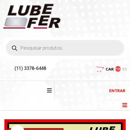
(11) 3378-6448
CAR
R$
PÇS
ENTRAR
HOME