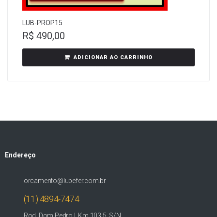
LUB-PROP15
R$
490,00
ADICIONAR AO CARRINHO
Endereço
orcamento@lubefer.com.br
(11) 4894-7474
Rod. Dom Pedro I, Km 103,5, S/N