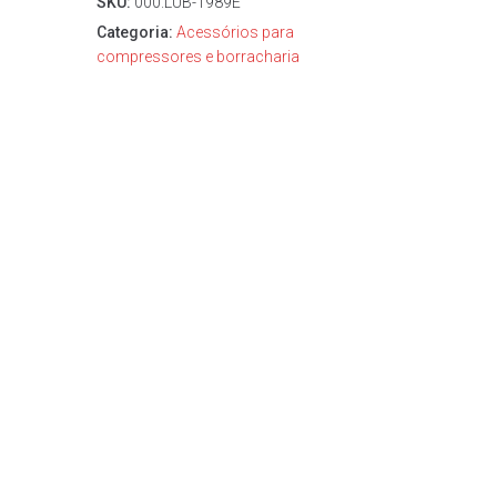
SKU:
000.LUB-1989E
Categoria:
Acessórios para
compressores e borracharia