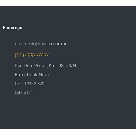
Endereço
orcamento@lubefer.com.br
(11) 4894-7474
Rod. Dom Pedro I, Km 103,5, S/N
Bairro Ponte Nova
CEP: 13252-320
Itatiba-SP