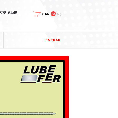
3378-6448
CAR
R$
PÇS
ENTRAR