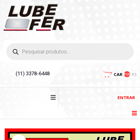
(11) 3378-6448
CAR
R$
PÇS
ENTRAR
HOME