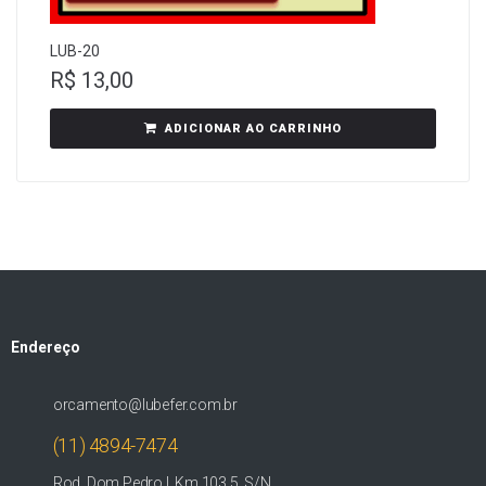
LUB-20
R$
13,00
ADICIONAR AO CARRINHO
Endereço
orcamento@lubefer.com.br
(11) 4894-7474
Rod. Dom Pedro I, Km 103,5, S/N