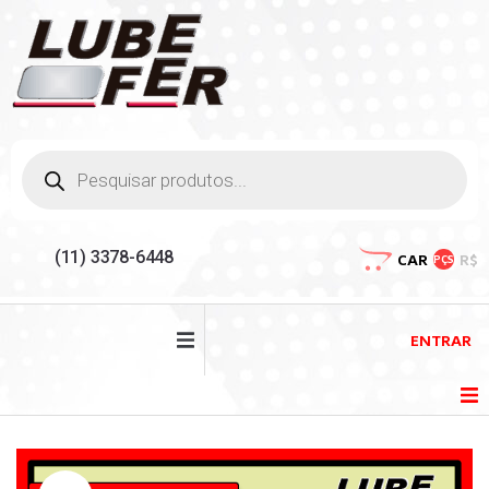
(11) 3378-6448
CAR
R$
PÇS
ENTRAR
HOME