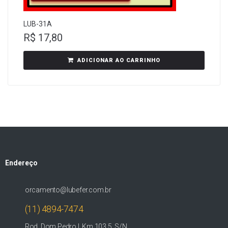
LUB-31A
R$
17,80
ADICIONAR AO CARRINHO
Endereço
orcamento@lubefer.com.br
(11) 4894-7474
Rod. Dom Pedro I, Km 103,5, S/N