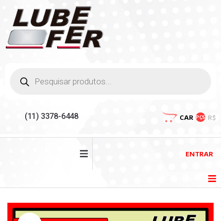
(11) 3378-6448
CAR
R$
PÇS
ENTRAR
HOME