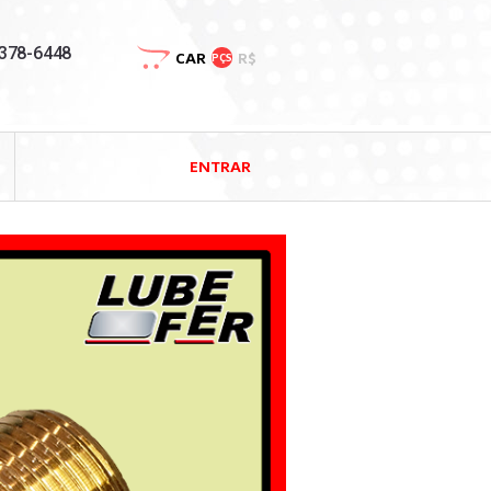
3378-6448
CAR
R$
PÇS
ENTRAR