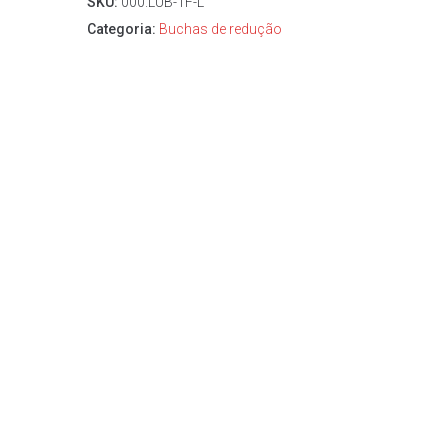
SKU:
000.LUB-1F-L
Categoria:
Buchas de redução