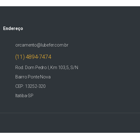
Endereço
orcamento@lubefer.com.br
(11) 4894-7474
Rod. Dom Pedro I, Km 103,5, S/N
Bairro Ponte Nova
CEP: 13252-320
Itatiba-SP