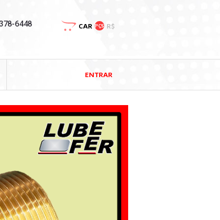
3378-6448
CAR
R$
PÇS
ENTRAR