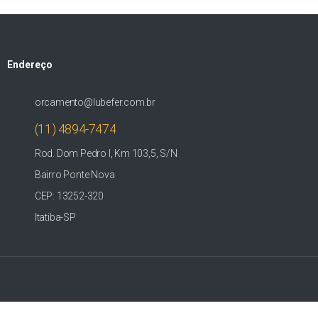
Endereço
orcamento@lubefer.com.br
(11) 4894-7474
Rod. Dom Pedro I, Km 103,5, S/N
Bairro Ponte Nova
CEP: 13252-320
Itatiba-SP