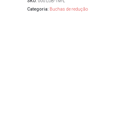
SKU:
000.LUB-1M-L
Categoria:
Buchas de redução