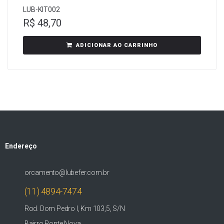
LUB-KIT002
R$
48,70
ADICIONAR AO CARRINHO
Endereço
orcamento@lubefer.com.br
(11) 4894-7474
Rod. Dom Pedro I, Km 103,5, S/N
Bairro Ponte Nova