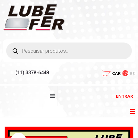
(11) 3378-6448
CAR
R$
PÇS
ENTRAR
HOME