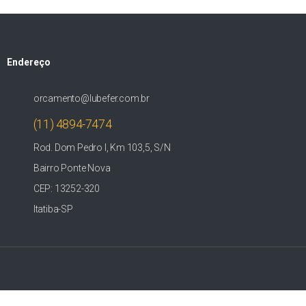
Endereço
orcamento@lubefer.com.br
(11) 4894-7474
Rod. Dom Pedro I, Km 103,5, S/N
Bairro Ponte Nova
CEP: 13252-320
Itatiba-SP