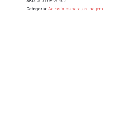
SKU:
000.LUB-2040G
Categoria:
Acessórios para jardinagem