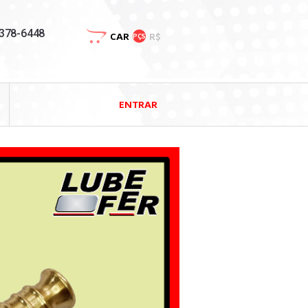
3378-6448
CAR
R$
PÇS
ENTRAR