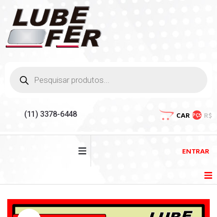
(11) 3378-6448
CAR
R$
PÇS
ENTRAR
HOME