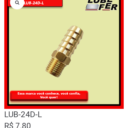
LOJA
QUEM SOMOS
FALE CONOSCO
LUB-24D-L
R$
7,80