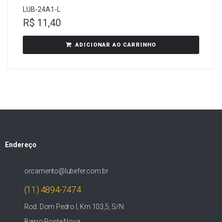
LUB-24A1-L
R$
11,40
ADICIONAR AO CARRINHO
Endereço
orcamento@lubefer.com.br
(11) 4894-7474
Rod. Dom Pedro I, Km 103,5, S/N
Bairro Ponte Nova