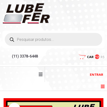
(11) 3378-6448
CAR
R$
PÇS
ENTRAR
HOME