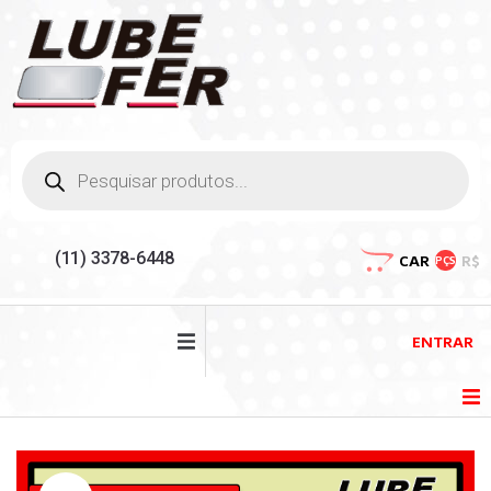
(11) 3378-6448
CAR
R$
PÇS
ENTRAR
HOME