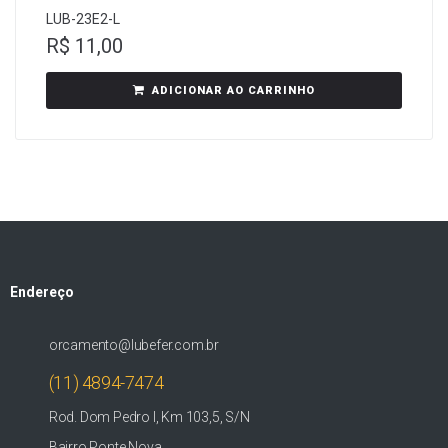
LUB-23E2-L
R$
11,00
ADICIONAR AO CARRINHO
Endereço
orcamento@lubefer.com.br
(11) 4894-7474
Rod. Dom Pedro I, Km 103,5, S/N
Bairro Ponte Nova