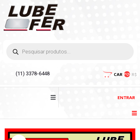
(11) 3378-6448
CAR
R$
PÇS
ENTRAR
HOME