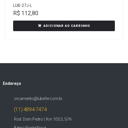
LUB-27J-L
R$
112,80
ADICIONAR AO CARRINHO
Endereço
orcamento@lubefer.com.br
(11) 4894-7474
Rod. Dom Pedro I, Km 103,5, S/N
Bairro Ponte Nova