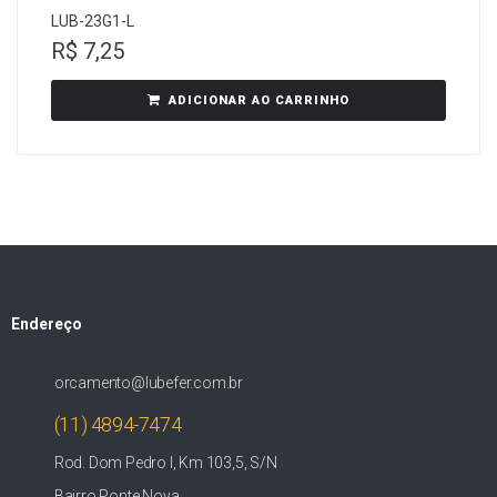
LUB-23G1-L
R$
7,25
ADICIONAR AO CARRINHO
Endereço
orcamento@lubefer.com.br
(11) 4894-7474
Rod. Dom Pedro I, Km 103,5, S/N
Bairro Ponte Nova