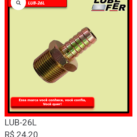
LOJA
QUEM SOMOS
FALE CONOSCO
LUB-26L
R$
24,20