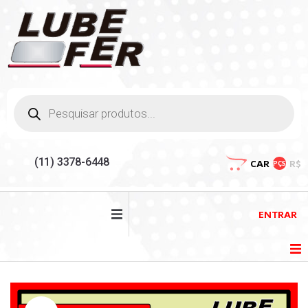
(11) 3378-6448
CAR
R$
PÇS
ENTRAR
HOME