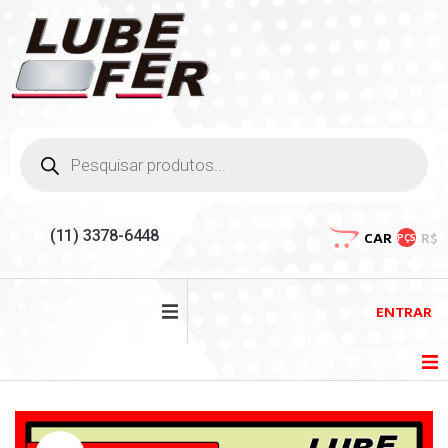
(11) 3378-6448
CAR
R$
PÇS
ENTRAR
HOME