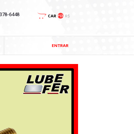
3378-6448
CAR
R$
PÇS
ENTRAR