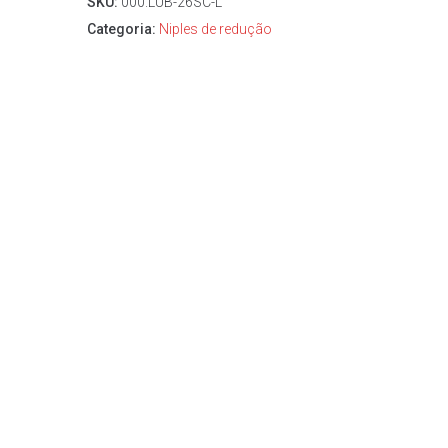
SKU:
000.LUB-26SC-L
Categoria:
Niples de redução