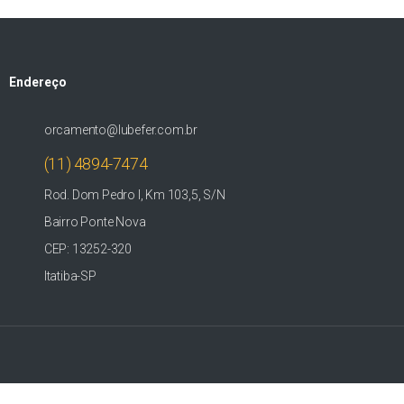
Endereço
orcamento@lubefer.com.br
(11) 4894-7474
Rod. Dom Pedro I, Km 103,5, S/N
Bairro Ponte Nova
CEP: 13252-320
Itatiba-SP