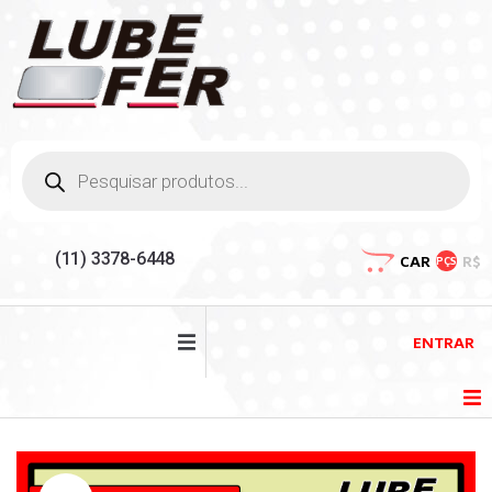
(11) 3378-6448
CAR
R$
PÇS
ENTRAR
HOME