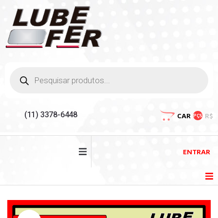
(11) 3378-6448
CAR
R$
PÇS
ENTRAR
HOME