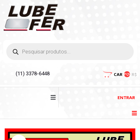
(11) 3378-6448
CAR
R$
PÇS
ENTRAR
HOME