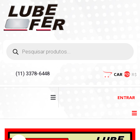
(11) 3378-6448
CAR
R$
PÇS
ENTRAR
HOME