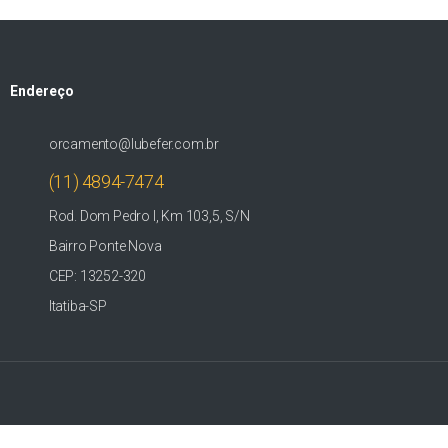
Endereço
orcamento@lubefer.com.br
(11) 4894-7474
Rod. Dom Pedro I, Km 103,5, S/N
Bairro Ponte Nova
CEP: 13252-320
Itatiba-SP