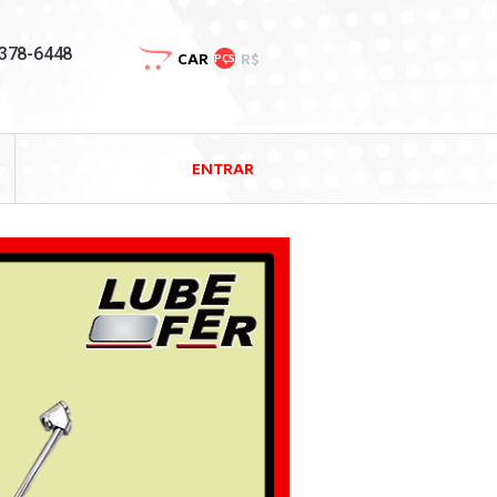
3378-6448
CAR
R$
PÇS
ENTRAR