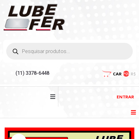
(11) 3378-6448
CAR
R$
PÇS
ENTRAR
HOME