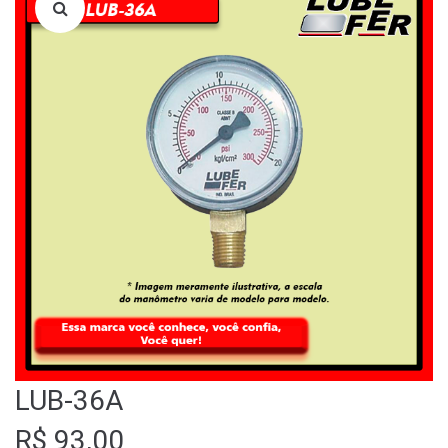
LOJA
QUEM SOMOS
FALE CONOSCO
LUB-36A
R$
93,00