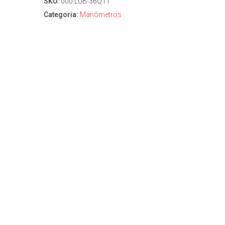
SKU:
000.LUB-36Q11
Categoria:
Manômetros