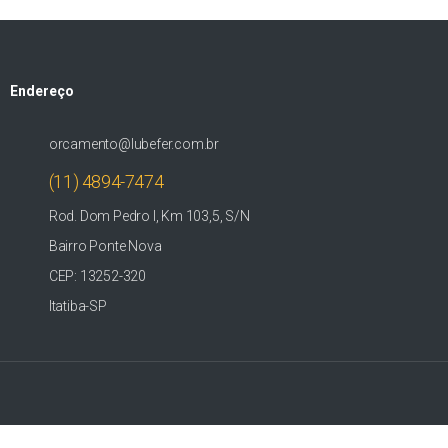
Endereço
orcamento@lubefer.com.br
(11) 4894-7474
Rod. Dom Pedro I, Km 103,5, S/N
Bairro Ponte Nova
CEP: 13252-320
Itatiba-SP