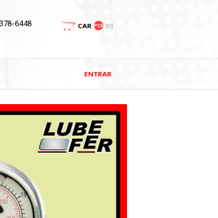
3378-6448
CAR
R$
PÇS
ENTRAR