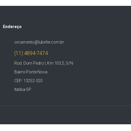
Endereço
orcamento@lubefer.com.br
(11) 4894-7474
Rod. Dom Pedro I, Km 103,5, S/N
Bairro Ponte Nova
CEP: 13252-320
Itatiba-SP