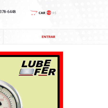
3378-6448
CAR
R$
PÇS
ENTRAR