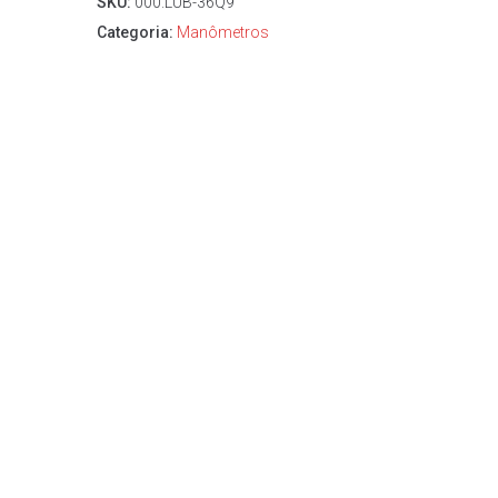
SKU:
000.LUB-36Q9
Categoria:
Manômetros