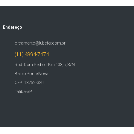
Endereço
orcamento@lubefer.com.br
(11) 4894-7474
Rod. Dom Pedro I, Km 103,5, S/N
Bairro Ponte Nova
CEP: 13252-320
Itatiba-SP