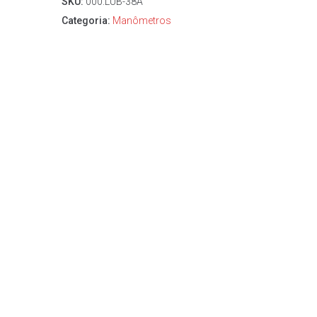
SKU:
000.LUB-38A
Categoria:
Manômetros