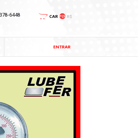
3378-6448
CAR
R$
PÇS
ENTRAR