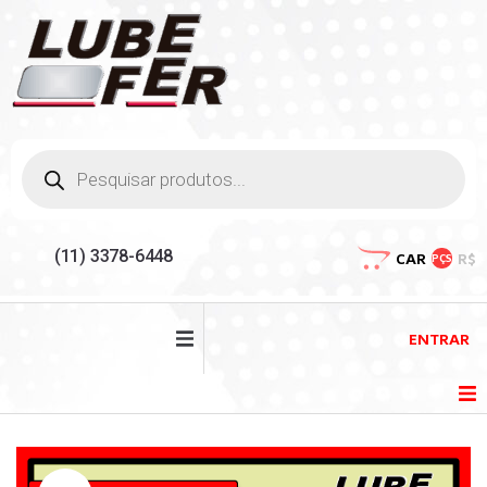
(11) 3378-6448
CAR
R$
PÇS
ENTRAR
HOME