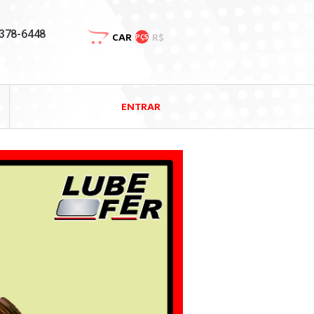
3378-6448
CAR
R$
PÇS
ENTRAR