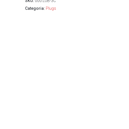
SKU:
000.LUB-3C
Categoria:
Plugs