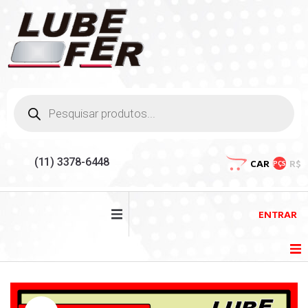
(11) 3378-6448
CAR
R$
PÇS
ENTRAR
HOME