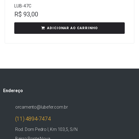
LUB-47C
R$
93,00
ADICIONAR AO CARRINHO
Endereço
orcamento@lubefer.com.br
(11) 4894-7474
Rod. Dom Pedro I, Km 103,5, S/N
Bairro Ponte Nova