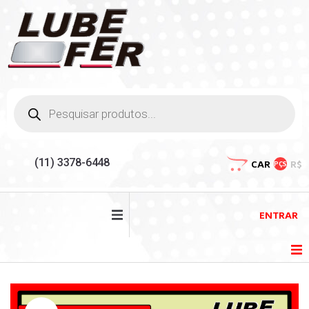
(11) 3378-6448
CAR
R$
PÇS
ENTRAR
HOME