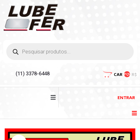
(11) 3378-6448
CAR
R$
PÇS
ENTRAR
HOME