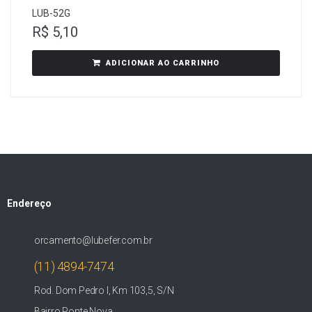
LUB-52G
R$
5,10
ADICIONAR AO CARRINHO
Endereço
orcamento@lubefer.com.br
(11) 4894-7474
Rod. Dom Pedro I, Km 103,5, S/N
Bairro Ponte Nova