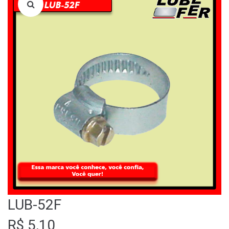
LOJA
QUEM SOMOS
FALE CONOSCO
LUB-52F
R$
5,10