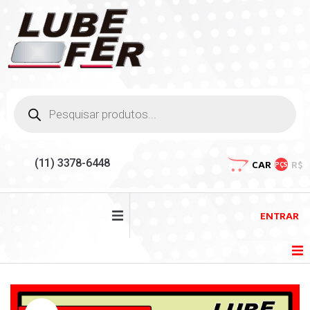
(11) 3378-6448
CAR
R$
PÇS
ENTRAR
HOME