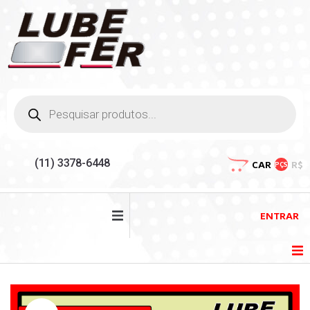
(11) 3378-6448
CAR
R$
PÇS
ENTRAR
HOME