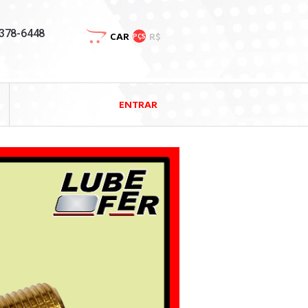
3378-6448
CAR
R$
PÇS
ENTRAR