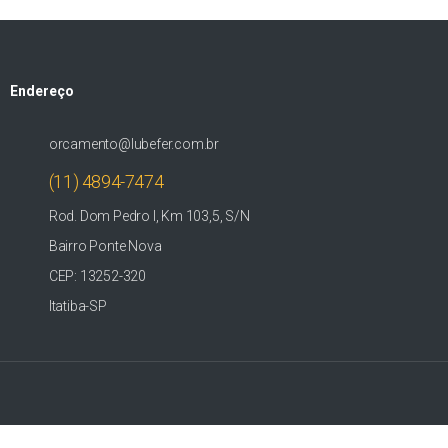
Endereço
orcamento@lubefer.com.br
(11) 4894-7474
Rod. Dom Pedro I, Km 103,5, S/N
Bairro Ponte Nova
CEP: 13252-320
Itatiba-SP