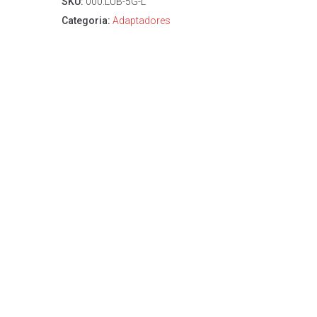
SKU:
000.LUB-5G-L
Categoria:
Adaptadores