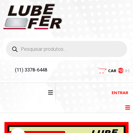
(11) 3378-6448
CAR
R$
PÇS
ENTRAR
HOME