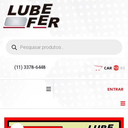
(11) 3378-6448
CAR
R$
PÇS
ENTRAR
HOME