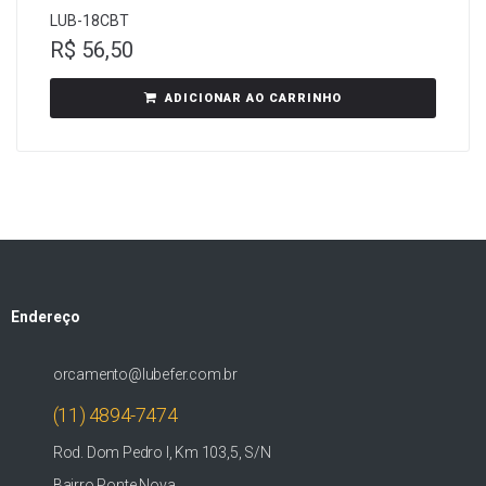
LUB-18CBT
R$
56,50
ADICIONAR AO CARRINHO
Endereço
orcamento@lubefer.com.br
(11) 4894-7474
Rod. Dom Pedro I, Km 103,5, S/N
Bairro Ponte Nova