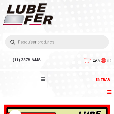
(11) 3378-6448
CAR
R$
PÇS
ENTRAR
HOME