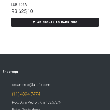
LUB-506A
R$
625,10
ADICIONAR AO CARRINHO
Endereço
orcamento@lubefer.com.br
(11) 4894-7474
Rod. Dom Pedro I, Km 103,5, S/N
Bairro Ponte Nova