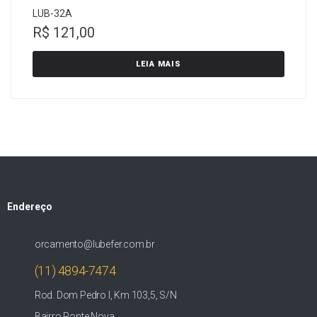
LUB-32A
R$
121,00
LEIA MAIS
Endereço
orcamento@lubefer.com.br
(11) 4894-7474
Rod. Dom Pedro I, Km 103,5, S/N
Bairro Ponte Nova