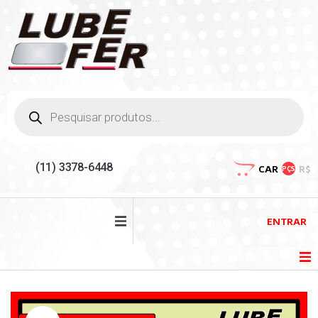
(11) 3378-6448
CAR
R$
PÇS
ENTRAR
HOME