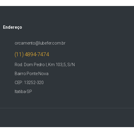
Endereço
orcamento@lubefer.com.br
(11) 4894-7474
Rod. Dom Pedro I, Km 103,5, S/N
Bairro Ponte Nova
CEP: 13252-320
Itatiba-SP