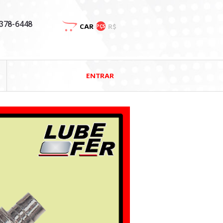
3378-6448
CAR
R$
PÇS
ENTRAR